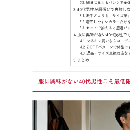
細身に見えるパンツで全
40代男性が服選びで失敗し
派手さよりも「サイズ感
着回しやすいカラーだけ
セットで揃えると服選び
服に興味がない40代男性で
マネキン買いならコーデ
ZIOFITパターンで体型
返品・サイズ交換対応な
まとめ
服に興味がない40代男性こそ最低