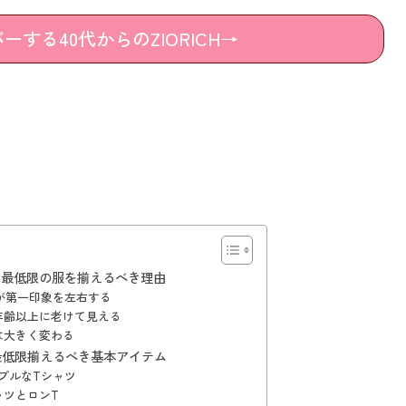
する40代からのZIORICH→
そ最低限の服を揃えるべき理由
が第一印象を左右する
年齢以上に老けて見える
は大きく変わる
最低限揃えるべき基本アイテム
プルなTシャツ
ャツとロンT