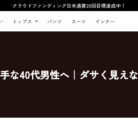
クラウドファンディング日米通算20回目標達成中！
い
トップス
パンツ
スーツ
インナー
手な40代男性へ｜ダサく見え