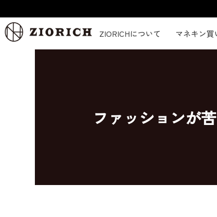
内
容
を
ZIORICHについて
マネキン買
ス
キ
ッ
プ
ファッションが苦