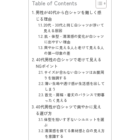
Table of Contents
男性が40代から白シャツを難しく感
じる理由
20代・30代と同じ白シャツが浮いて
見える原因
肌・体型・清潔感の変化が白シャツ
に出やすい理由
爽やかに見える人と老けて見える人
の第一印象の差
40代男性の白シャツで老けて見える
NGポイント
サイズが合わない白シャツはお腹周
りを強調する
薄い生地や透け感が生活感を出して
しまう
首元・肩幅・着丈のバランスで野暮
ったく見える
40代男性が白シャツで爽やかに見え
る選び方
体型を拾いすぎないシルエットを選
ぶ
清潔感を保てる素材感と白の見え方
を意識する