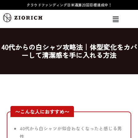
内
クラウドファンディング日米通算20回目標達成中！
容
メ
を
ニ
ス
ュ
ー
キ
ッ
40代からの白シャツ攻略法｜体型変化をカバ
プ
ーして清潔感を手に入れる方法
〜こんな人におすすめ〜
40代から白シャツが似合わなくなったと感じる男
性