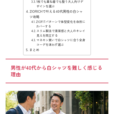
1枚でも重ね着でも整う大人向けデ
ザインを選ぶ
ZIORICHで叶える40代男性の白シャ
ツ攻略
ZIOFITパターンで体型変化を自然に
カバーする
スリム製法で清潔感と大人のキレイ
見えを両立する
マネキン買いで白シャツに合う全身
コーデを迷わず選ぶ
まとめ
男性が40代から白シャツを難しく感じる
理由