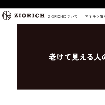
内
容
を
ZIORICHについて
マネキン買
ス
キ
ッ
プ
老けて見える人