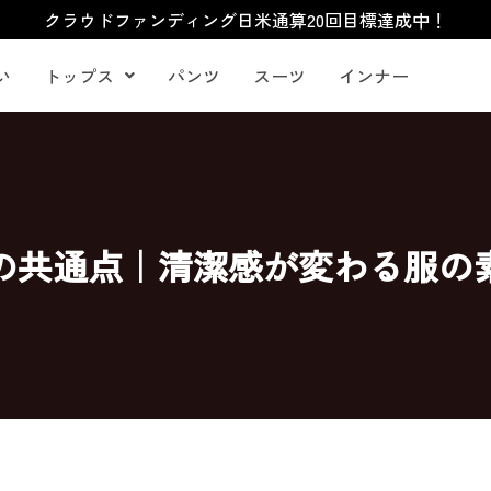
クラウドファンディング日米通算20回目標達成中！
い
トップス
パンツ
スーツ
インナー
の共通点｜清潔感が変わる服の