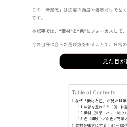
この「清潔感」は洗濯の頻度や姿勢だけでなく
です。
本記事では、“素材”と“色”にフォーカスして
今の自分に合った選び方を知ることで、日常の
見た目が
Table of Contents
なぜ「素材と色」が見た目年
年齢を重ねると「肌・体
素材（質感・ハリ・織り
色（顔映り／血色／背景
素材を味方にする：40〜60