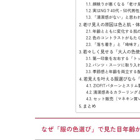
顔映りが悪くなる「老け
実はNG？40代・50代男
「清潔感がない」と思わ
老け見えの原因は色と肌・体
年齢とともに変化する肌
色のコントラストがもた
「落ち着き」と「地味さ
若々しく見せる「大人の色使
第一印象を左右する「ト
パンツ・スーツに取り入
季節感と年齢を両立する
若見えを叶える服選びなら「Z
ZIOFITパターンとスリ
清潔感あるカラーリング
セット販売（マネキン買
まとめ
なぜ「服の色選び」で見た目年齢