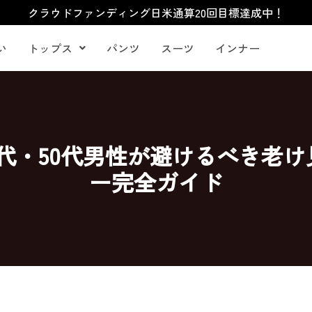
クラウドファンディング日米通算20回目標達成中！
い
トップス
パンツ
スーツ
インナー
0代・50代男性が避けるべき老
ー完全ガイド