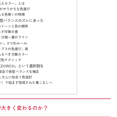
見えカラー」とは
性がやりがちな色選び
れる色使いの特徴
型バランスのズレにあった
のトーンと色の関係
らす印象の差
」は紙一重のライン
い」3つのルール
ップスの色選び」術
れるべき万能カラー
配色テクニック
IORICH」という選択肢を
ム製法で体型バランスを補正
と大人に似合う色設計
い）で悩まず完成された着こなしへ
が大きく変わるのか？