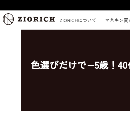
内
容
を
ZIORICHについて
マネキン買
ス
キ
ッ
プ
色選びだけで−5歳！4