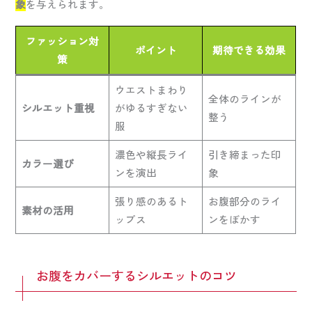
象
を与えられます。
ファッション対
ポイント
期待できる効果
策
ウエストまわり
全体のラインが
シルエット重視
がゆるすぎない
整う
服
濃色や縦長ライ
引き締まった印
カラー選び
ンを演出
象
張り感のあるト
お腹部分のライ
素材の活用
ップス
ンをぼかす
お腹をカバーするシルエットのコツ