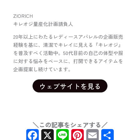
ZIORICH
キレオジ量産化計画請負人
20年以上にわたるレディースアパレルの企画販売
経験を基に、清潔でキレイに見える『キレオジ』
を普及すべく活動中。50代目前の自己の体型や服
に対する悩みをベースに、打開できるアイテムを
企画提案し続けています。
ウェブサイトを見る
＼この記事をシェアする／
F
X
L
P
E
共