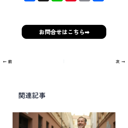
a
i
i
m
有
c
n
n
a
e
e
t
i
お問合せはこちら➡
b
e
l
o
r
前
次
o
e
k
s
t
関連記事