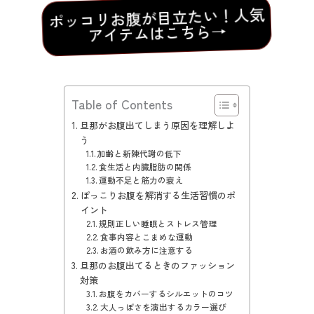
ポッコリお腹が目立たい！人気
アイテムはこちら→
Table of Contents
旦那がお腹出てしまう原因を理解しよ
う
加齢と新陳代謝の低下
食生活と内臓脂肪の関係
運動不足と筋力の衰え
ぽっこりお腹を解消する生活習慣のポ
イント
規則正しい睡眠とストレス管理
食事内容とこまめな運動
お酒の飲み方に注意する
旦那のお腹出てるときのファッション
対策
お腹をカバーするシルエットのコツ
大人っぽさを演出するカラー選び