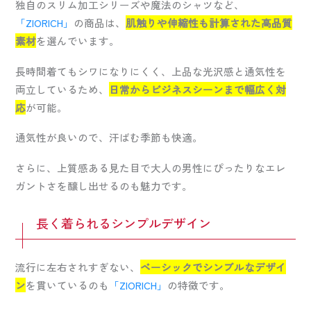
独自のスリム加工シリーズや魔法のシャツなど、
「ZIORICH」
の商品は、
肌触りや伸縮性も計算された高品質
素材
を選んでいます。
長時間着てもシワになりにくく、上品な光沢感と通気性を
両立しているため、
日常からビジネスシーンまで幅広く対
応
が可能。
通気性が良いので、汗ばむ季節も快適。
さらに、上質感ある見た目で大人の男性にぴったりなエレ
ガントさを醸し出せるのも魅力です。
長く着られるシンプルデザイン
流行に左右されすぎない、
ベーシックでシンプルなデザイ
ン
を貫いているのも
「ZIORICH」
の特徴です。