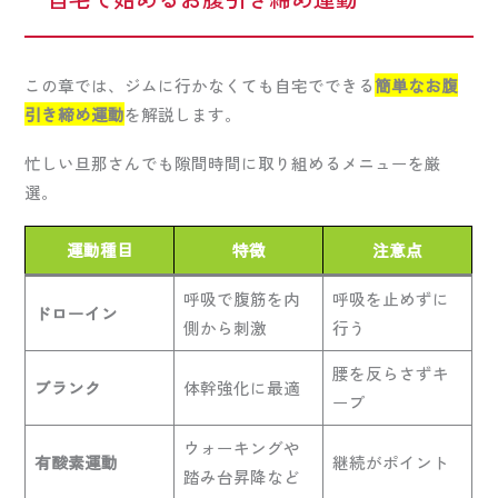
この章では、ジムに行かなくても自宅でできる
簡単なお腹
引き締め運動
を解説します。
忙しい旦那さんでも隙間時間に取り組めるメニューを厳
選。
運動種目
特徴
注意点
呼吸で腹筋を内
呼吸を止めずに
ドローイン
側から刺激
行う
腰を反らさずキ
プランク
体幹強化に最適
ープ
ウォーキングや
有酸素運動
継続がポイント
踏み台昇降など