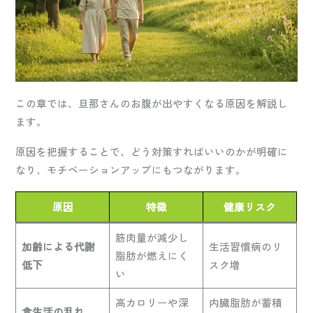
この章では、旦那さんのお腹が出やすくなる原因を解説し
ます。
原因を把握することで、どう対策すればいいのかが明確に
なり、モチベーションアップにもつながります。
原因
特徴
健康リスク
筋肉量が減少し
加齢による代謝
生活習慣病のリ
脂肪が燃えにく
低下
スク増
い
高カロリーや深
内臓脂肪が蓄積
食生活の乱れ