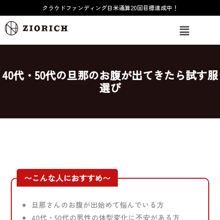
内
クラウドファンディング日米通算20回目標達成中！
容
メ
を
ニ
ス
ュ
ー
キ
ッ
40代・50代の旦那のお腹が出てきたら試す服
プ
選び
〜こんな人におすすめ〜
旦那さんのお腹が出始めて悩んでいる方
40代・50代の男性の体型変化に不安がある方