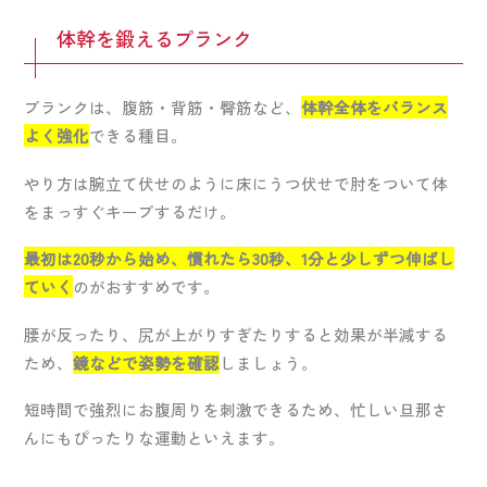
体幹を鍛えるプランク
プランクは、腹筋・背筋・臀筋など、
体幹全体をバランス
よく強化
できる種目。
やり方は腕立て伏せのように床にうつ伏せで肘をついて体
をまっすぐキープするだけ。
最初は20秒から始め、慣れたら30秒、1分と少しずつ伸ばし
ていく
のがおすすめです。
腰が反ったり、尻が上がりすぎたりすると効果が半減する
ため、
鏡などで姿勢を確認
しましょう。
短時間で強烈にお腹周りを刺激できるため、忙しい旦那さ
んにもぴったりな運動といえます。