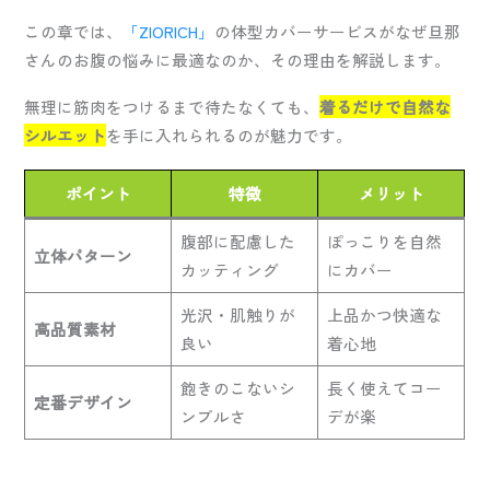
この章では、
「ZIORICH」
の体型カバーサービスがなぜ旦那
さんのお腹の悩みに最適なのか、その理由を解説します。
無理に筋肉をつけるまで待たなくても、
着るだけで自然な
シルエット
を手に入れられるのが魅力です。
ポイント
特徴
メリット
腹部に配慮した
ぽっこりを自然
立体パターン
カッティング
にカバー
光沢・肌触りが
上品かつ快適な
高品質素材
良い
着心地
飽きのこないシ
長く使えてコー
定番デザイン
ンプルさ
デが楽