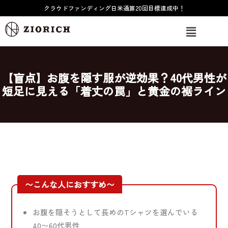
内
クラウドファンディング日米通算20回目標達成中！
容
メ
を
ニ
ス
ュ
ー
キ
ッ
【盲点】お腹を隠す服が逆効果？40代男性が
プ
短足に見える「着丈の罠」と黄金の裾ライン
〜こんな人におすすめ〜
お腹を隠そうとして長めのTシャツを選んでいる
40〜60代男性