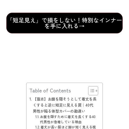
「短足見え」で損をしない！特別なインナー
を手に入れる→
Table of Contents
【盲点】お腹を隠そうとして着丈を長
くすると逆に短足に見える罠｜40代
男性が陥る体型カバーの勘違い
お腹を隠すために着丈を長くする40
代男性が急増している理由
着丈が長い服ほど脚が短く見える視