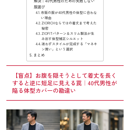
解決｜40代男性のための失敗しない
服選び
市販の服が40代男性の体型に合わな
い理由
ZIORICHならではの着丈まで考えた
秘密
ZIOFITパターン＆スリム製法が生
み出す体型補正シルエット
迷わずスタイルが完成する「マネキ
ン買い」という選択
まとめ
【盲点】お腹を隠そうとして着丈を長く
すると逆に短足に見える罠｜40代男性が
陥る体型カバーの勘違い