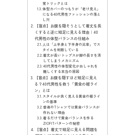
覚トリックとは
体型カバーのつもりが「老け見え」
になる40代男性ファッションの落と
し穴
【盲点】お腹を隠そうとして着丈を長
くすると逆に短足に見える理由｜40
代男性の体型バランスの仕組み
人は「上半身と下半身の比率」でス
タイルを判断している
着丈が長いトップスが脚の長さを消
してしまうメカニズム
40代男性の体型変化がおしゃれを
難しくする本当の原因
【盲点】お腹を隠すほど短足に見え
る？40代男性を救う「黄金の裾ライ
ン」とは
スタイルが良く見える黄金の裾ライ
ンの基準
普通のTシャツでは黄金バランスが
作れない理由
着るだけで黄金バランスを作る
ZIOFITパターンの秘密
【盲点】着丈で短足に見える問題を