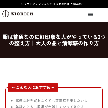
内
クラウドファンディング日米通算20回目標達成中！
容
メ
を
ニ
ス
ュ
ー
キ
ッ
服は普通なのに好印象な人がやっている3つ
プ
の整え方｜大人の品と清潔感の作り方
〜こんな人におすすめ〜
高価な服を買わなくても清潔感を出したい人
年齢とともに服選びが難しくなってきた人