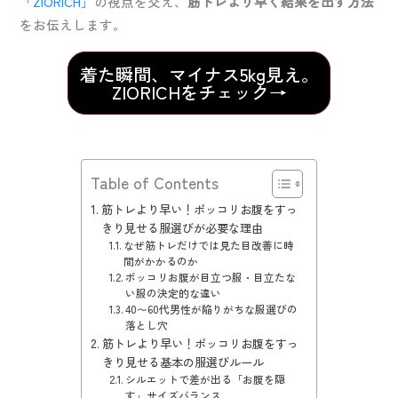
「ZIORICH」
の視点を交え、
筋トレより早く結果を出す方法
をお伝えします。
着た瞬間、マイナス5kg見え。
ZIORICHをチェック→
Table of Contents
筋トレより早い！ポッコリお腹をすっ
きり見せる服選びが必要な理由
なぜ筋トレだけでは見た目改善に時
間がかかるのか
ポッコリお腹が目立つ服・目立たな
い服の決定的な違い
40〜60代男性が陥りがちな服選びの
落とし穴
筋トレより早い！ポッコリお腹をすっ
きり見せる基本の服選びルール
シルエットで差が出る「お腹を隠
す」サイズバランス