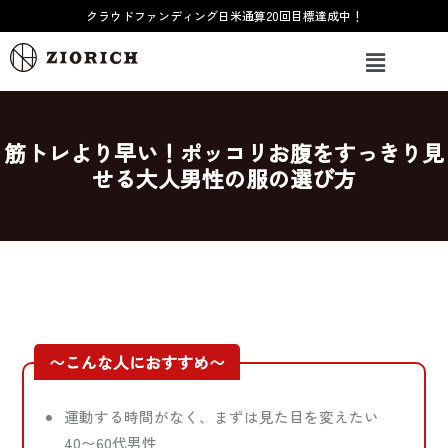
内
クラウドファンディング日米通算20回目標達成中！
容
メ
を
ニ
ス
ュ
ー
キ
ッ
筋トレより早い！ポッコリお腹をすっきり見
プ
せる大人男性の服の選び方
〜こんな人におすすめ〜
運動する時間がなく、まずは見た目を変えたい
40〜60代男性