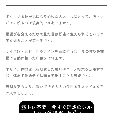
ポッコリお腹が気になり始めた大人世代にとって、筋トレ
だけに頼るのは現実的ではありません。
服選びを変えるだけで見た目は即座に変えられる
という事
実を知ることが第一歩です。
サイズ感・素材・色やラインを意識すれば、
今の体型を前
提に自然に整った印象
を作れます。
さらに、体型変化を研究した設計やコーデ提案を活用すれ
ば、
迷わず失敗せずに結果を出す
ことも可能です。
無理な努力より、賢い選択で大人の余裕あるスタイルを手
に入れましょう。
筋トレ不要。今すぐ理想のシル
エットをZIORICHで→