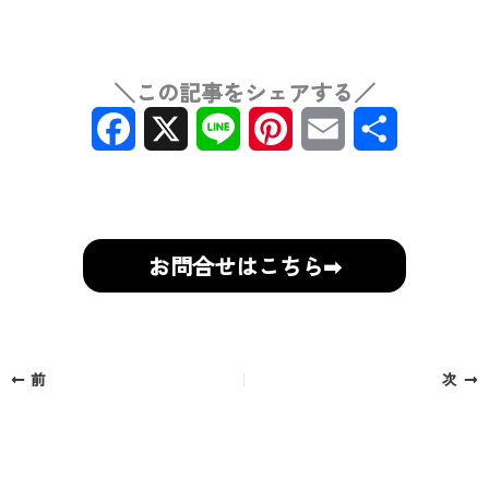
＼この記事をシェアする／
F
X
L
P
E
共
a
i
i
m
有
c
n
n
a
e
e
t
i
お問合せはこちら➡
b
e
l
o
r
前
次
o
e
k
s
t