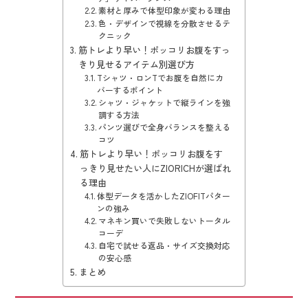
素材と厚みで体型印象が変わる理由
色・デザインで視線を分散させるテ
クニック
筋トレより早い！ポッコリお腹をすっ
きり見せるアイテム別選び方
Tシャツ・ロンTでお腹を自然にカ
バーするポイント
シャツ・ジャケットで縦ラインを強
調する方法
パンツ選びで全身バランスを整える
コツ
筋トレより早い！ポッコリお腹をす
っきり見せたい人にZIORICHが選ばれ
る理由
体型データを活かしたZIOFITパター
ンの強み
マネキン買いで失敗しないトータル
コーデ
自宅で試せる返品・サイズ交換対応
の安心感
まとめ